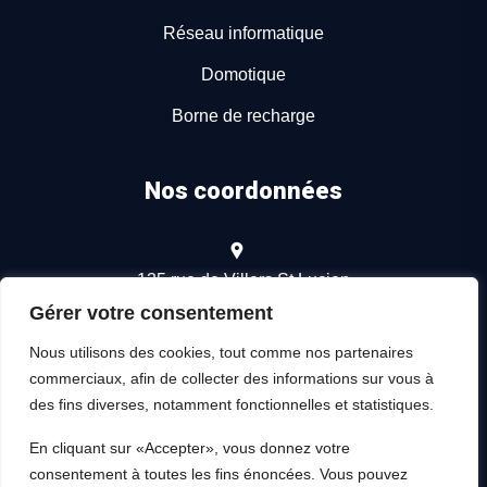
Réseau informatique
Domotique
Borne de recharge
Nos coordonnées
135 rue de Villers St Lucien
60000 Beauvais
Gérer votre consentement
Nous utilisons des cookies, tout comme nos partenaires
06 16 78 52 01
commerciaux, afin de collecter des informations sur vous à
des fins diverses, notamment fonctionnelles et statistiques.
lgelectricite@orange.fr
En cliquant sur «Accepter», vous donnez votre
consentement à toutes les fins énoncées. Vous pouvez