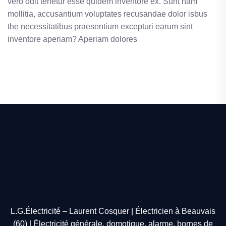
vero odit tenetur esse quidem inventore ex. Sunt nam
mollitia, accusantium voluptates recusandae dolor isbus
the necessitatibus praesentium excepturi earum sint
inventore aperiam? Aperiam dolores
L.G.Électricité – Laurent Cosquer | Électricien à Beauvais
(60) | Électricité générale, domotique, alarme, bornes de