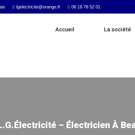
ais
lgelectricite@orange.fr
06 16 78 52 01
Accueil
La société
.G.Électricité – Électricien À Be